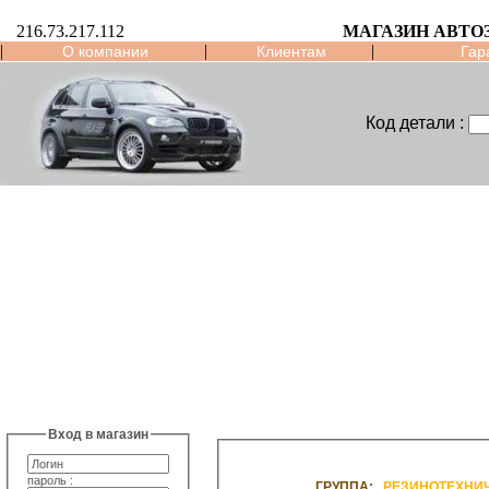
216.73.217.112
МАГАЗИН АВТО
|
|
|
О компании
Клиентам
Гар
Код детали :
Вход в магазин
пароль :
ГРУППА:
РЕЗИНОТЕХНИ