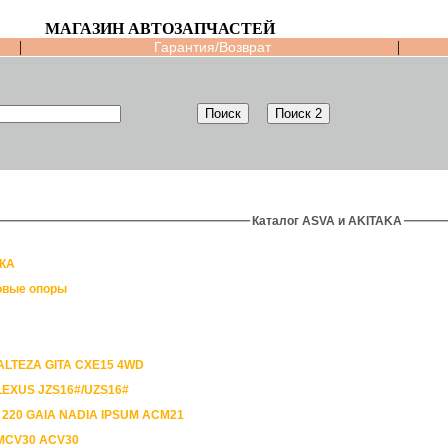
МАГАЗИН АВТОЗАПЧАСТЕЙ
|
|
Гарантия/Возврат
Каталог ASVA и AKITAKA
КА
вые опоры
ALTEZA GITA CXE15 4WD
LEXUS JZS16#/UZS16#
 220 GAIA NADIA IPSUM ACM21
MCV30 ACV30