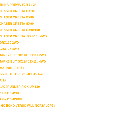
MINA PREVIA TCR 1# 2#
 CHASER CRESTA GX100
 CHASER CRESTA GX80
 CHASER CRESTA GX90
 CHASER CRESTA GX90/100
 CHASER CRESTA JX93/105 4WD
 GRX120 2WD
 GRX125 4WD
ARK2 BLIT GX11# JZX11# 2WD
ARK2 BLIT GX11# JZX11# 4WD
XY 2001- AZR6#
S JCG15 BREVIS JCG15 4WD
A 1#
LUX 4RUNNER PICK UP 130
A GX115 4WD
 GX115 4WD!!!
CHO ECHO VERSO WILL NCP2# LCP2#