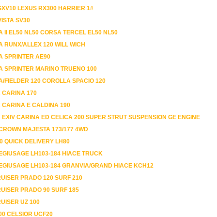
XV10 LEXUS RX300 HARRIER 1#
ISTA SV30
 II EL50 NL50 CORSA TERCEL EL50 NL50
 RUNX/ALLEX 120 WILL WICH
 SPRINTER AE90
 SPRINTER MARINO TRUENO 100
/FIELDER 120 COROLLA SPACIO 120
 CARINA 170
CARINA E CALDINA 190
EXIV CARINA ED CELICA 200 SUPER STRUT SUSPENSION GE ENGINE
CROWN MAJESTA 173/177 4WD
0 QUICK DELIVERY LH80
TOYOTA HIACE/REGIUSAGE LH103-184 HIACE TRUCK
EGIUSAGE LH103-184 GRANVIA/GRAND HIACE KCH12
UISER PRADO 120 SURF 210
UISER PRADO 90 SURF 185
UISER UZ 100
00 CELSIOR UCF20