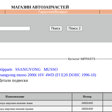
МАГАЗИН АВТОЗАПЧАСТЕЙ
|
|
Гарантия/Возврат
Каталог NIPPARTS
Nipparts
SSANGYONG
MUSSO
ssangyong musso 2000i 16V 4WD (FJ E20 DOHC 1996-10)
Детали подвески
Наименование
Номер
ора шаровая нижняя левая
J4860400
ора шаровая нижняя правая
J4860400