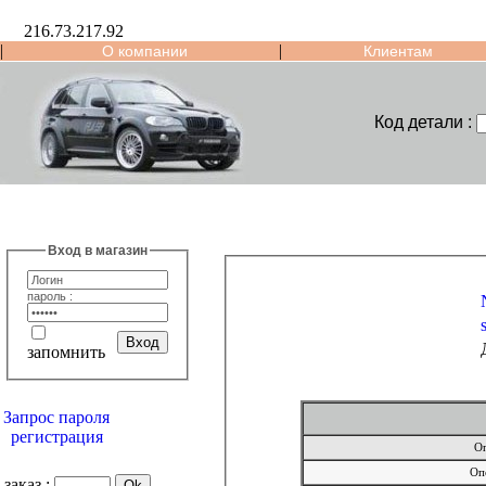
216.73.217.92
|
|
О компании
Клиентам
Код детали :
Вход в магазин
пароль :
запомнить
Запрос пароля
регистрация
Оп
Оп
заказ :