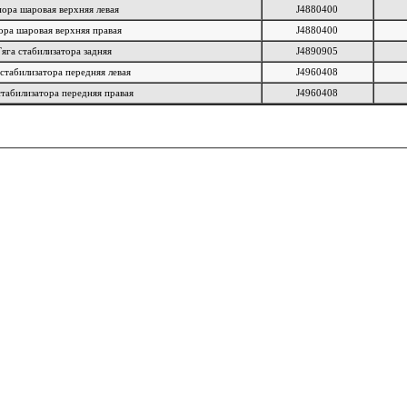
ора шаровая верхняя левая
J4880400
ора шаровая верхняя правая
J4880400
Тяга стабилизатора задняя
J4890905
 стабилизатора передняя левая
J4960408
стабилизатора передняя правая
J4960408