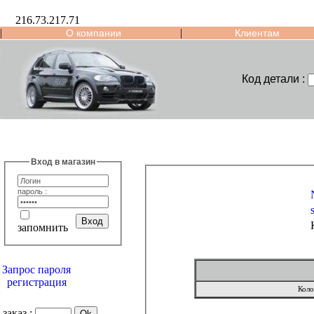
216.73.217.71
|
|
О компании
Клиентам
Код детали :
Вход в магазин
пароль :
запомнить
Запрос пароля
регистрация
Коло
заказ :