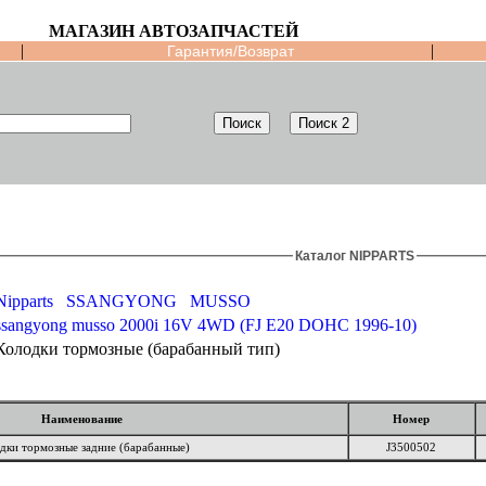
МАГАЗИН АВТОЗАПЧАСТЕЙ
|
|
Гарантия/Возврат
Каталог NIPPARTS
Nipparts
SSANGYONG
MUSSO
ssangyong musso 2000i 16V 4WD (FJ E20 DOHC 1996-10)
Колодки тормозные (барабанный тип)
Наименование
Номер
дки тормозные задние (барабанные)
J3500502