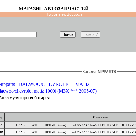
МАГАЗИН АВТОЗАПЧАСТЕЙ
|
|
Гарантия/Возврат
Каталог NIPPARTS
Nipparts
DAEWOO/CHEVROLET
MATIZ
daewoo/chevrolet matiz 1000i (M3X *** 2005-07)
Аккумуляторная батарея
ер
Описание
2
LENGTH, WIDTH, HEIGHT (mm): 196-128-223 / +---> LEFT HAN
9R
LENGTH, WIDTH, HEIGHT (mm): 197-129-227 / +---