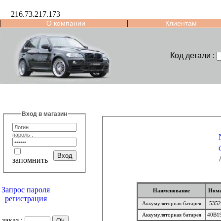
216.73.217.173
|
|
О компании
Клиентам
Код детали :
Вход в магазин
пароль :
запомнить
Запрос пароля
Наименование
Ном
регистрация
Аккумуляторная батарея
5352
Аккумуляторная батарея
40B1
заказ :