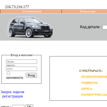
216.73.216.177
|
|
О компании
Клиентам
Код детали :
Вход в магазин
пароль :
С†РїСЃРѕРѕСЋ:
РЕЗИНОТЕХНИЧЕ
запомнить
ПОДВЕСКА
ШРУСы
Запрос пароля
РѕРЅРґР°РЅРї СЏ
регистрация
заказ :