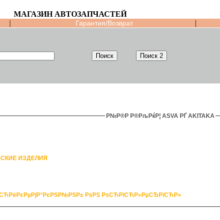
МАГАЗИН АВТОЗАПЧАСТЕЙ
|
|
Гарантия/Возврат
Р№Р®Р Р®РљРќР¦ ASVA РҐ AKITAKA
СКИЕ ИЗДЕЛИЯ
СЋРёРєРµРјР°РєРЅР№РЅР± РѕРЅ РѕСЋРїСЋР»РµСЂРїСЋР»