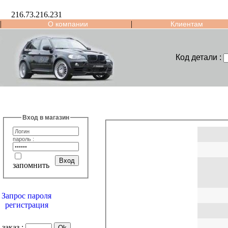
216.73.216.231
|
|
О компании
Клиентам
Код детали :
Вход в магазин
пароль :
запомнить
Запрос пароля
регистрация
заказ :