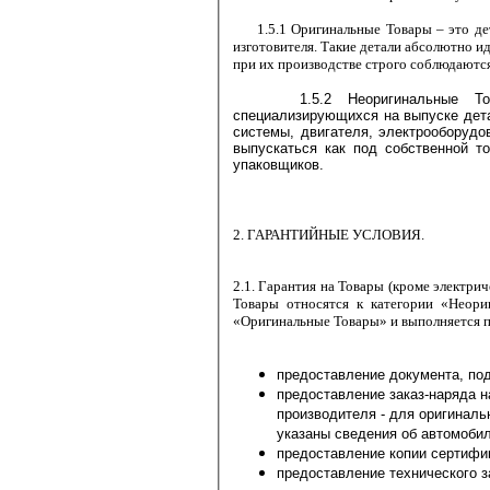
1.5.1 Оригинальные Товары –
это дета
изготовителя.
Такие детали абсолютно
ид
при их производстве строго соблюдаются
1.5.2
Неоригинальные Т
специализирующихся на выпуске деталей определенной группы (например, подвески и рулевого управления, тормозной
системы, двигателя, электрооборудования и т.д.) для различных марок и моделей автомобилей. Такие запчасти могут
выпускаться как под собственной торговой маркой производителя, так и под дру
упаковщиков.
2. ГАРАНТИЙНЫЕ УСЛОВИЯ.
2.1. Гарантия на Товары (кроме электри
Товары относятся к категории «Неори
«Оригинальные Товары» и выполняется 
предоставление заказ-наряда на монтаж Товара 
производителя - для оригинальных Товаров или сертифицированной СТО - для неоригинальных Товаро
указаны сведения об автомобил