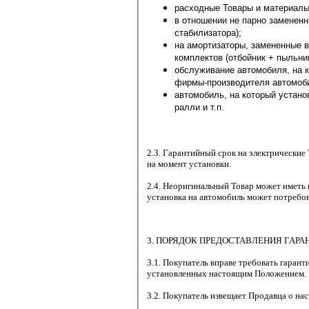
в отношении не парно замененных деталей ходов
стабилизатора);
на амортизаторы, замененные в количестве мене
обслуживание автомобиля, на который установлен Товар, о
фирмы-производителя а
автомобиль, на который установлен Товар, подвергался эксплу
ралли и т.п.
2.3. Гарантийный срок на электрические
на момент установки.
2.4. Неоригинальный Товар может иметь 
установка на автомобиль может потребо
3. ПОРЯДОК ПРЕДОСТАВЛЕНИЯ ГАРА
3.1. Покупатель вправе требовать гаран
установленных настоящим Положением.
3.2. Покупатель извещает Продавца о на