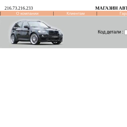
216.73.216.233
МАГАЗИН АВ
|
|
|
О компании
Клиентам
Гар
Код детали :