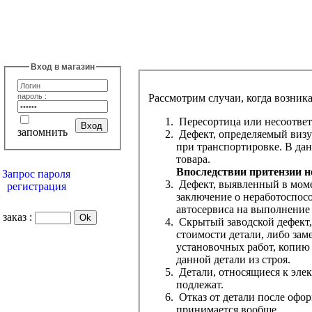
Вход в магазин
пароль :
Рассмотрим случаи, когда возника
Пересортица или несоответс
запомнить
Дефект, определяемый визу
при транспортировке. В дан
товара.
Впоследствии притензии 
Запрос пароля
Дефект, выявленный в момен
регистрация
заключение о неработоспосо
автосервиса на выполнение
заказ :
Скрытый заводской дефект,
стоимости детали, либо зам
установочных работ, копию
данной детали из строя.
Детали, относящиеся к элек
подлежат.
Отказ от детали после офор
принимается вообще.