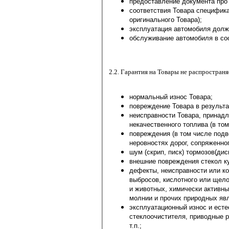
предоставление документа про
соответствия Товара спецификации автомобиля (
оригинального Товара);
2.2. Гарантия на Товары не распростран
нормальный износ Товара;
повреждение Товара в результ
неисправности Товара, принадлежащего к то
повреждения (в том числе подвески и рулевого управл
шум (скрип, писк) тормозов(дис
внешние повреждения стекол к
дефекты, неисправности или коррозия Товаров, возникшие
выбросов, кислотного или щелочного загрязнения воздуха, растительного сока, продуктов жизнедеятельности птиц
и животных, химически активных веществ, в том числе примен
молнии и прочих природны
эксплуатационный износ и естественное изменение
стеклоочистителя, приводные ремни, тормозные колодки, диски и барабаны, диски сцепления,
т.п.;