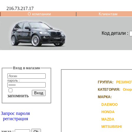
216.73.217.17
|
|
О компании
Клиентам
Код детали :
Вход в магазин
пароль :
ГРУППА:
РЕЗИНО
КАТЕГОРИЯ:
Опор
запомнить
МАРКА:
DAEWOO
HONDA
Запрос пароля
регистрация
MAZDA
MITSUBISHI
заказ :