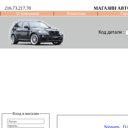
216.73.217.70
МАГАЗИН АВТ
|
|
|
О компании
Клиентам
Гар
Код детали :
Вход в магазин
пароль :
Nipparts
D