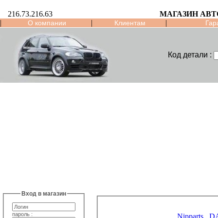
216.73.216.63
МАГАЗИН АВТ
|
|
|
О компании
Клиентам
Гар
Код детали :
Вход в магазин
пароль :
Nipparts
D