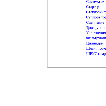
Система ох
Стартер
Стеклоочис
Суппорт то
Сцепление
Трос ручног
Уплотнения
Фильтруюши
Цилиндры п
Шланг торм
ШРУС (шарн