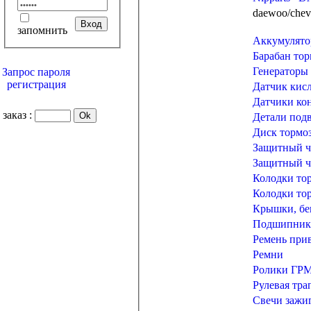
запомнить
Аккумулятор
Барабан то
Генераторы
Запрос пароля
регистрация
Датчик кисл
Датчики ко
заказ :
Детали под
Диск тормо
Защитный ч
Защитный 
Колодки то
Колодки то
Крышки, бег
Подшипники
Ремень при
Ремни
Ролики ГР
Рулевая тра
Свечи зажи