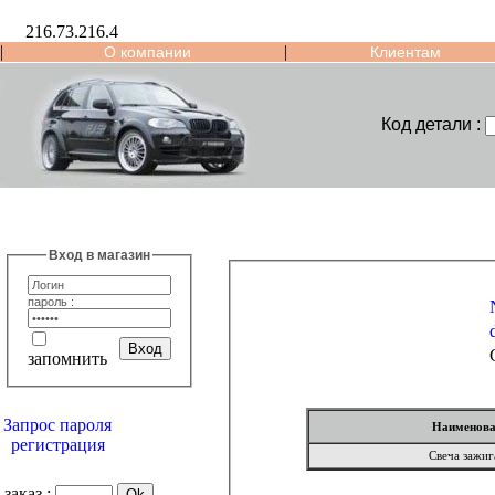
216.73.216.4
|
|
О компании
Клиентам
Код детали :
Вход в магазин
пароль :
запомнить
Запрос пароля
Наименова
регистрация
Свеча зажиг
заказ :