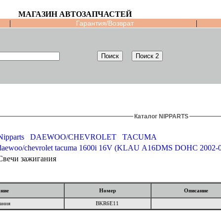
МАГАЗИН АВТОЗАПЧАСТЕЙ
|
|
Гарантия/Возврат
Каталог NIPPARTS
Nipparts
DAEWOO/CHEVROLET
TACUMA
daewoo/chevrolet tacuma 1600i 16V (KLAU A16DM
Свечи зажигания
ние
Номер
Описание
ания
BKR6E11